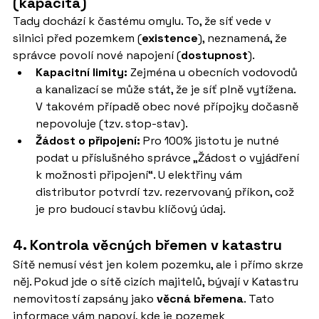
(kapacita)
Tady dochází k častému omylu. To, že síť vede v 
silnici před pozemkem (
existence
), neznamená, že 
správce povolí nové napojení (
dostupnost
).
Kapacitní limity:
 Zejména u obecních vodovodů 
a kanalizací se může stát, že je síť plně vytížena. 
V takovém případě obec nové přípojky dočasně 
nepovoluje (tzv. stop-stav).
Žádost o připojení:
 Pro 100% jistotu je nutné 
podat u příslušného správce „Žádost o vyjádření 
k možnosti připojení“. U elektřiny vám 
distributor potvrdí tzv. rezervovaný příkon, což 
je pro budoucí stavbu klíčový údaj.
4. Kontrola věcných břemen v katastru
Sítě nemusí vést jen kolem pozemku, ale i přímo skrze 
něj. Pokud jde o sítě cizích majitelů, bývají v Katastru 
nemovitostí zapsány jako 
věcná břemena
. Tato 
informace vám napoví, kde je pozemek 