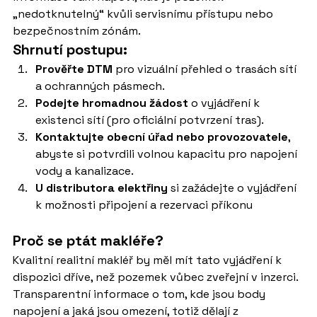
„nedotknutelný“ kvůli servisnímu přístupu nebo 
bezpečnostním zónám.
Shrnutí postupu:
Prověřte DTM
 pro vizuální přehled o trasách sítí 
a ochranných pásmech.
Podejte hromadnou žádost
 o vyjádření k 
existenci sítí (pro oficiální potvrzení tras).
Kontaktujte obecní úřad nebo provozovatele
, 
abyste si potvrdili volnou kapacitu pro napojení 
vody a kanalizace.
U distributora elektřiny
 si zažádejte o vyjádření 
k možnosti připojení a rezervaci příkonu
Proč se ptát makléře?
Kvalitní realitní makléř by měl mít tato vyjádření k 
dispozici dříve, než pozemek vůbec zveřejní v inzerci. 
Transparentní informace o tom, kde jsou body 
napojení a jaká jsou omezení, totiž dělají z 