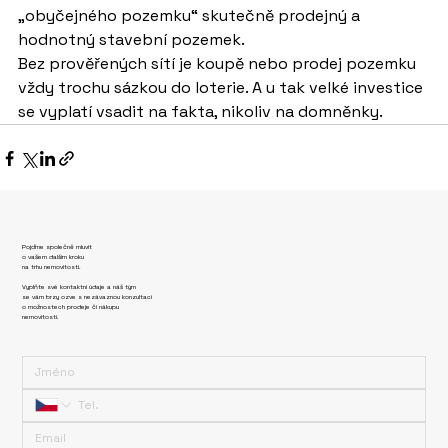
„obyčejného pozemku“ skutečně prodejný a 
hodnotný stavební pozemek.
Bez prověřených sítí je koupě nebo prodej pozemku 
vždy trochu sázkou do loterie. A u tak velké investice 
se vyplatí vsadit na fakta, nikoliv na domněnky.
Pojďme společně mluvit
o vašem dalším kroku
na trhu nemovitostí.
Vyplňte své kontaktní údaje a náš tým
se vám brzy ozve s nezávaznou konzultací
o možnostech prodeje či nákupu
nemovitosti.