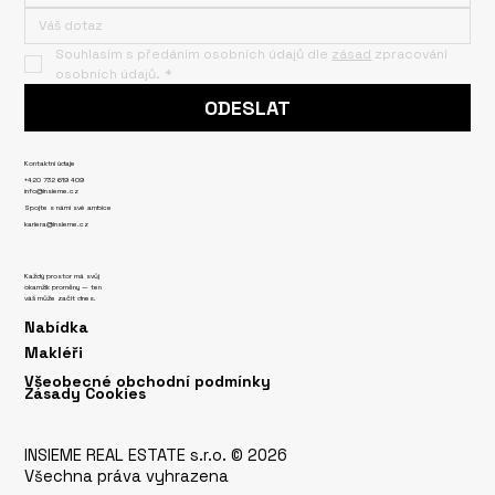
Souhlasím s předáním osobních údajů dle 
zásad
 zpracování 
osobních údajů.
*
ODESLAT
Kontaktní údaje
+420 732 619 409
info@insieme.cz
Spojte s námi své ambice
kariera@insieme.cz
Každý prostor má svůj
okamžik proměny — ten
váš může začít dnes.
Nabídka
Makléři
Všeobecné obchodní podmínky
Zásady Cookies
INSIEME REAL ESTATE s.r.o. © 2026
Všechna práva vyhrazena