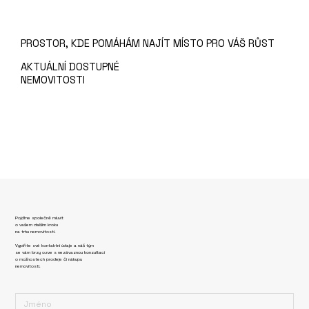
PROSTOR, KDE POMÁHÁM NAJÍT MÍSTO PRO VÁŠ RŮST
AKTUÁLNÍ DOSTUPNÉ
NEMOVITOSTI
Pojďme společně mluvit
o vašem dalším kroku
na trhu nemovitostí.
Vyplňte své kontaktní údaje a náš tým
se vám brzy ozve s nezávaznou konzultací
o možnostech prodeje či nákupu
nemovitosti.