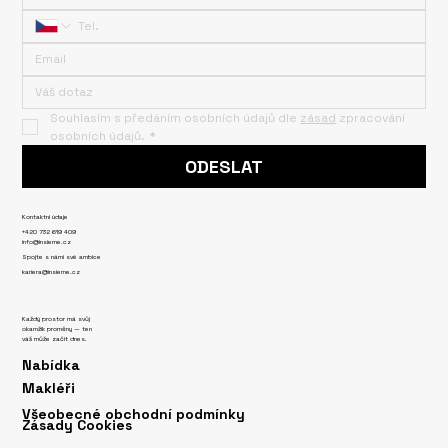
Souhlasím s předáním osobních údajů dle 
zásad
 zpracování 
osobních údajů.
*
ODESLAT
Kontaktní údaje
+420 732 619 409
info@insieme.cz
Spojte s námi své ambice
kariera@insieme.cz
Každý prostor má svůj
okamžik proměny — ten
váš může začít dnes.
Nabídka
Makléři
Všeobecné obchodní podmínky
Zásady Cookies