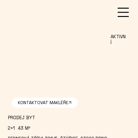
AKTIVN
Í
PRODEJ
BYT
2+1
43
M²