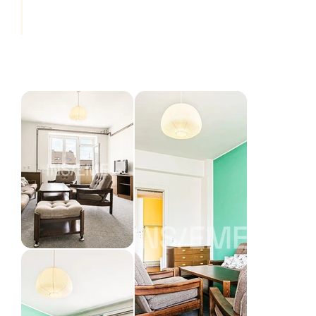
K bytu náleží i prostorný zděný sklep o velikosti 
2,5 m², kam pohodlně uložíte vše, co zrovna 
nepotřebujete mít doma.

Je zde i možnost využít pozemek kolem domu – 
třeba na vyvýšené záhony, bylinkový koutek nebo 
vlastní lavičku ve stínu. V Brně je tohle malé 
soukromé místo k nezaplacení.

Byt je k dispozici hned po převodu členského 
podílu.

Převod do osobního vlastnictví bude možný za 2–3 
roky, jakmile bude doplacen úvěr na revitalizaci 
domu. 

Parkování na modrých zónách C, tramvajová 
zastávka je 2 minuty pěší chůze.

Do centra města je to přibližně 12 minut chůze, 
nebo 2 zastávky tramvají.

Novou náplavku, dětské hřiště i cyklostezku máte 
takřka za domem, v docházkové vzdálenosti je 
několik obchodů s potravinami, pošta či 
restaurace.

Pokud hledáte byt, který má skvělou polohu, 
příjemnou atmosféru a zároveň nabízí i kousek 
venkovního prostoru, tohle může být přesně ono. 
Chcete se přijít podívat?