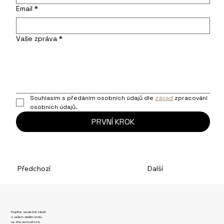
Email
*
Vaše zpráva
*
Souhlasím s předáním osobních údajů dle 
zásad
 zpracování 
osobních údajů.
PRVNÍ KROK
Předchozí
Další
Pojďme společně mluvit
o vašem dalším kroku
na trhu nemovitostí.