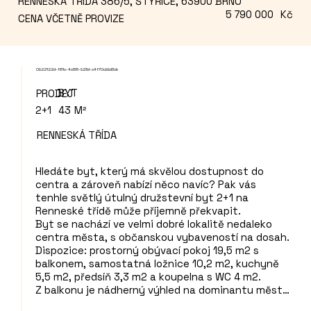
RENNESKÁ TŘÍDA 386/5, ŠTÝŘICE, 63900 BRNO
5 790 000
Kč
CENA VČETNĚ PROVIZE
0922122d-f81c-4c88-923d-c4f70c99d3cb
BYT
PRODEJ
2+1
43
M²
RENNESKÁ TŘÍDA
Hledáte byt, který má skvělou dostupnost do 
centra a zároveň nabízí něco navíc? Pak vás 
tenhle světlý útulný družstevní byt 2+1 na 
Renneské třídě může příjemně překvapit.

Byt se nachází ve velmi dobré lokalitě nedaleko 
centra města, s občanskou vybaveností na dosah. 

Dispozice: prostorný obývací pokoj 19,5 m2 s 
balkonem, samostatná ložnice 10,2 m2, kuchyně 
5,5 m2, předsíň 3,3 m2 a koupelna s WC 4 m2. 

Z balkonu je nádherný výhled na dominantu města 
Brna – Katedrálu sv. Petra a Pavla.
