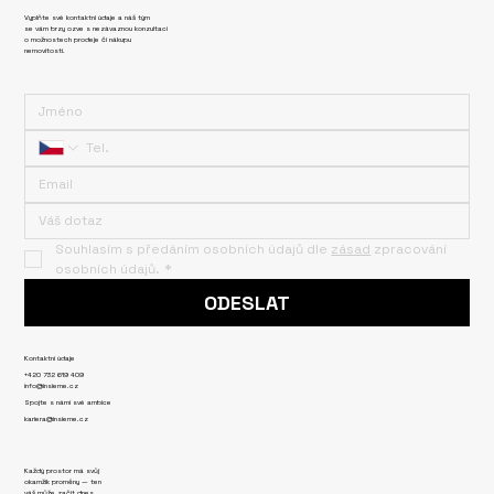
Vyplňte své kontaktní údaje a náš tým
se vám brzy ozve s nezávaznou konzultací
o možnostech prodeje či nákupu
nemovitosti.
Souhlasím s předáním osobních údajů dle 
zásad
 zpracování 
osobních údajů.
*
ODESLAT
Kontaktní údaje
+420 732 619 409
info@insieme.cz
Spojte s námi své ambice
kariera@insieme.cz
Každý prostor má svůj
okamžik proměny — ten
váš může začít dnes.