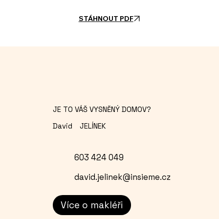
STÁHNOUT PDF
JE TO VÁŠ VYSNĚNÝ DOMOV?
David
JELÍNEK
603 424 049
david.jelinek@insieme.cz
Více o makléři