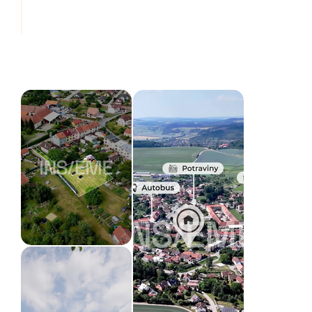
usnadňuje zakládání stavby.

Tvar: Ideální čtvercový tvar o rozměrech přibližně 
42 x 47 metrů, což umožňuje variabilní umístění 
domu a optimální využití zahrady.

Inženýrské sítě: Elektřina, vodovod, plynovod a 
kanalizace jsou k dispozici na hranici příjezdové 
cesty. 

Přístup: Zajištěn prostřednictvím vlastní 
příjezdové cesty.

O lokalitě:

Obec Drnovice se nachází v těsné blízkosti 
městysu Lysice (okres Blansko), v malebné krajině 
na okraji Českomoravské vrchoviny. Lokalita v 
sobě spojuje klid venkovského bydlení s výbornou 
dopravní dostupností.

Kompletní občanská vybavenost (mateřská a 
základní škola, lékaři, obchody, pošta, vyhlášené 
koupaliště a státní zámek) je k dispozici v 
sousedních Lysicích, které jsou vzdálené pouhé 2 
minuty jízdy autem. Spojení do Blanska, Boskovic 
či Brna trvá autem přibližně 35 minut. Okolí láká 
hustou sítí turistických a cyklistických tras v 
čisté přírodě.
