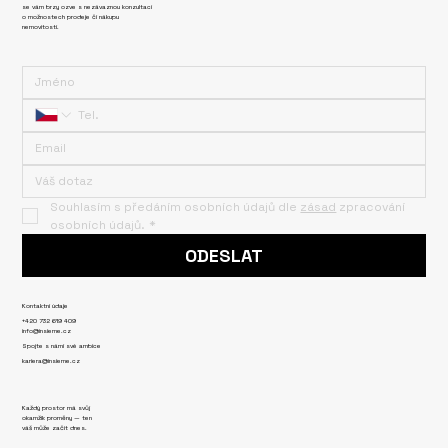
se vám brzy ozve s nezávaznou konzultací
o možnostech prodeje či nákupu
nemovitosti.
Souhlasím s předáním osobních údajů dle 
zásad
 zpracování 
osobních údajů.
*
ODESLAT
Kontaktní údaje
+420 732 619 409
info@insieme.cz
Spojte s námi své ambice
kariera@insieme.cz
Každý prostor má svůj
okamžik proměny — ten
váš může začít dnes.