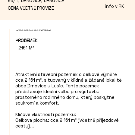
95/11, DRNOVICE, DRNOVICE
info v RK
CENA VČETNĚ PROVIZE
eac158c6-5c84-4cbd-96b2-2fa0782b9ca6
POZEMEK
PRODEJ
2161
M²
Atraktivní stavební pozemek o celkové výměře 
cca 2 161 m², situovaný v klidné a žádané lokalitě 
obce Drnovice u Lysic. Tento pozemek 
představuje ideální volbu pro výstavbu 
prostorného rodinného domu, který poskytne 
soukromí a komfort.

Klíčové vlastnosti pozemku:

Celková plocha: cca 2 161 m² (včetně příjezdové 
cesty).

Terén: Dokonalá rovina, která výrazně zlevňuje a 