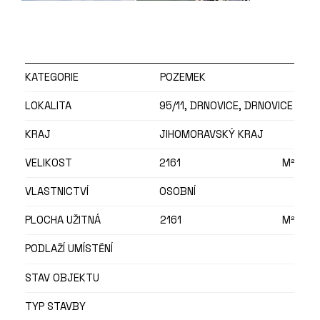
Jedná se o výjimečnou příležitost pro klienty, 
kteří hledají velkorysý prostor pro nový domov bez 
kompromisů.

KATEGORIE
POZEMEK
Pro více informací nebo domluvení prohlídky mě 
kontaktujte prostřednictvím formuláře níže.
LOKALITA
95/11, DRNOVICE, DRNOVICE
KRAJ
JIHOMORAVSKÝ KRAJ
VELIKOST
2161
M²
VLASTNICTVÍ
OSOBNÍ
PLOCHA UŽITNÁ
2161
M²
PODLAŽÍ UMÍSTĚNÍ
STAV OBJEKTU
TYP STAVBY