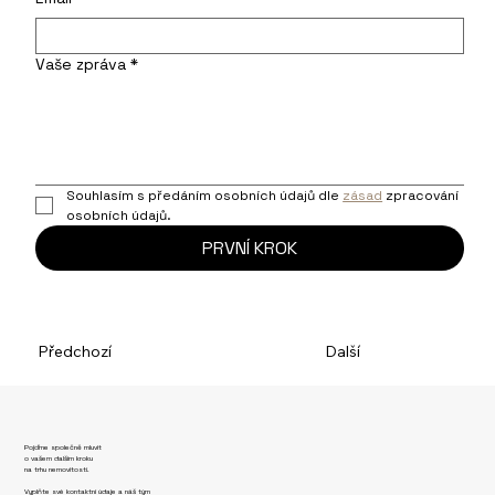
Vaše zpráva
*
Souhlasím s předáním osobních údajů dle 
zásad
 zpracování 
osobních údajů.
PRVNÍ KROK
Předchozí
Další
Pojďme společně mluvit
o vašem dalším kroku
na trhu nemovitostí.
Vyplňte své kontaktní údaje a náš tým