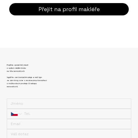
Přejít na profil makléře
Pojďme společně mluvit
o vašem dalším kroku
na trhu nemovitostí.
Vyplňte své kontaktní údaje a náš tým
se vám brzy ozve s nezávaznou konzultací
o možnostech prodeje či nákupu
nemovitosti.