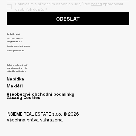
Souhlasím s předáním osobních údajů dle 
zásad
 zpracování 
osobních údajů.
*
ODESLAT
Kontaktní údaje
+420 732 619 409
info@insieme.cz
Spojte s námi své ambice
kariera@insieme.cz
Každý prostor má svůj
okamžik proměny — ten
váš může začít dnes.
Nabídka
Makléři
Všeobecné obchodní podmínky
Zásady Cookies
INSIEME REAL ESTATE s.r.o. © 2026
Všechna práva vyhrazena