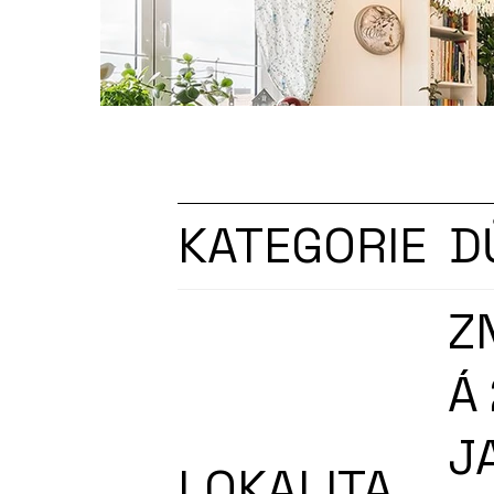
tento dům Vás svou atmosférou velmi m
Zavolejte, ráda Vám poskytnu další in
KATEGORIE
D
Z
Á 
J
LOKALITA