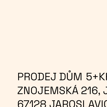
PRODEJ
5+K
DŮM
ZNOJEMSKÁ 216, 
67128 JAROSLAVI