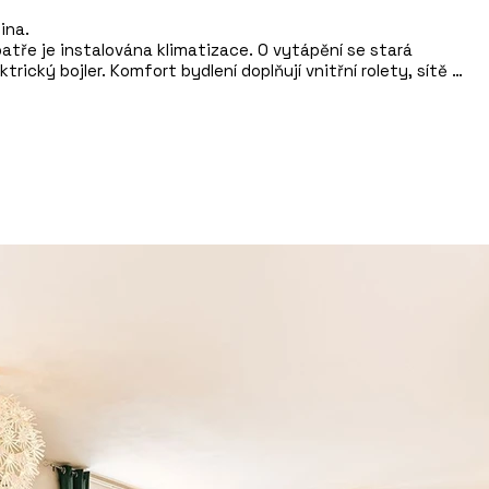
na.

atře je instalována klimatizace. O vytápění se stará 
trický bojler. Komfort bydlení doplňují vnitřní rolety, sítě 
stém.

ní může v domě zůstat, takže se můžete stěhovat téměř 
e dvě auta na vlastním pozemku, další vůz lze umístit do 
zahrádku i vyvýšené zeleninové záhony před domem. Za 
rada (235 m2) ve vlastnictví pozemkového fondu, kde 
hled do vinohradů.

odmyslitelně patří, v domě jsou také tři sklepy – vinný 
 komora na potraviny. Ideální místo pro domácí archiv vín, 
eho potřebného.

 pár měsíců, plánujeme předání domu do konce tohoto 
obcí s bohatou historií, zámkem a příjemnou atmosférou. 
ec nabízí velmi dobrou občanskou vybavenost – najdete zde 
ře, zubní ordinaci, lékárnu i obchody s potravinami a 
ždoročně se zde konají tradiční krojované hody, sportovní 
kolik zájmových spolků.

lid a prostor, dobrou dostupnost do Znojma i do Rakouska, 