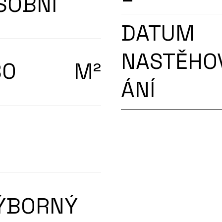
SOBNÍ
DATUM
NASTĚHO
80
M²
ÁNÍ
ÝBORNÝ