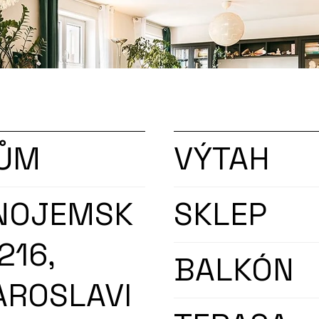
ile překvapí.

formace.
ŮM
VÝTAH
NOJEMSK
SKLEP
216,
BALKÓN
AROSLAVI