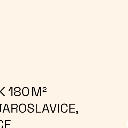
K
180
M²
JAROSLAVICE,
CE