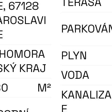
TERASA
E, 67128
AROSLAVI
PARKOVÁN
E
IHOMORA
PLYN
SKÝ KRAJ
VODA
80
M²
KANALIZ
E