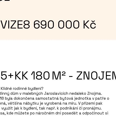
VIZE
8 690 000
Kč
5+KK
180
M²
-
ZNOJE
lidné rodinné bydlení?

dinný dům v malebných Jaroslavicích nedaleko Znojma. 
2018 byla dokončena samostatná bytová jednotka v patře o 
ná, většina nábytku je vyrobená na míru. V přízemí pak 
využít jak k bydlení, tak např. k podnikání či pronájmu. 
sa, kde můžete po náročném dni posedět a odpočinout si 