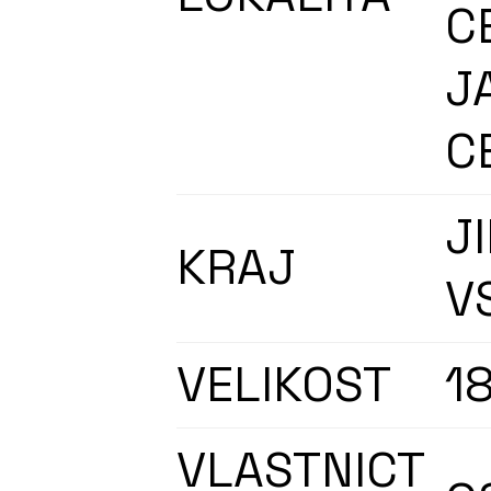
C
J
C
J
KRAJ
V
VELIKOST
1
VLASTNICT