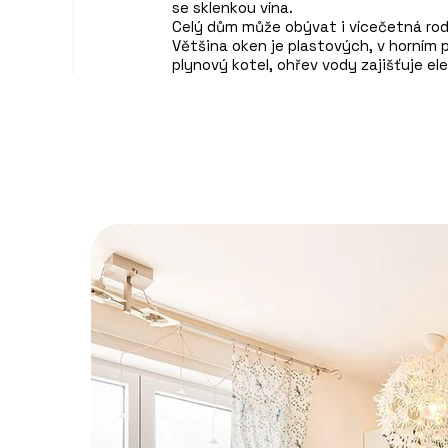
se sklenkou vína. 

Celý dům může obývat i vícečetná rodi
Většina oken je plastových, v horním p
plynový kotel, ohřev vody zajišťuje elek
proti hmyzu, rozvody pro kamerový sy
Velkou výhodou je, že většina vybave
bez starostí.

Za vstupní branou pohodlně zaparkujet
garáže. 

Milovníci zahradničení ocení krásnou 
domem je pak udržovaná oplocená zah
naleznete absolutní soukromí, klid a vý
A protože jižní Morava a víno k sobě ne
sklep, skladovací sklep a také studená
posezení s přáteli nebo uskladnění vš
Na uvolnění domu potřebuje majitelka
roku.

Jaroslavice jsou oblíbenou vinařskou 
Žije zde přibližně 1 250 obyvatel. Ob
mateřskou i základní školu, poštu, léka
restauraci.

Místní život je navíc velmi aktivní. Ka
turnaje, vinařské akce, funguje zde ně
Pokud hledáte místo, kde budete mít k